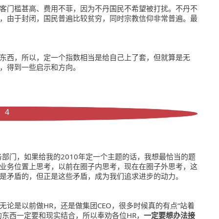
客门槛甚高、费用不菲，因为不丹国民不希望被打扰。不丹不
，由于封闭，国民普遍比较贫穷，同时宗教信仰非常普遍。最
东西，所以，定一个指数相当是给自己上了套，但就算是无
，得到一些启示和方向。
4
务部门，如果给我的2010年定一个主题的话，我想最恰当的题
在业务位置上思考，以前在圈子内思考，现在在圈子外思考，这
是矛盾的，但正是这些矛盾，成为我们追求进步的动力。
论是以前做HR，还是做集团CEO，很多时候真的有点“站着
的东西一定要和现实结合，所以奉劝各位HR，
一定要想办法接