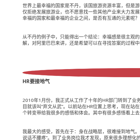
世界上最幸福的国家是不丹，该国旅游资源丰富，但是游
仅拒绝发展旅游业，也不愿意找一些其他产业来大力发展
幸福的国家和最幸福的企业之间，是否有互通的元素呢？
从不丹的例子中，只能得出一个结论：幸福感是很主观的
解，对阿里巴巴来讲，还是希望可以在寻找答案的过程中
HR要接地气
2010年1月份，我正式从工作了十年的HR部门转到了业
目就该叫“弃文从武”。以前站在HR位置上思考，现在站
个转变带给我很多的感悟和体会。其中有很多感悟看上去
我最大的感受，首先在于：身在战略层，很难接到地气。无
说话不腰疼”。到了业务岗位我才发现，原来很多理想化