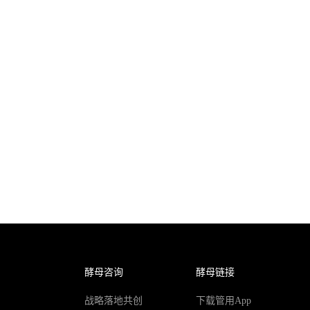
酵母咨询
酵母链接
战略落地共创
下载管用App