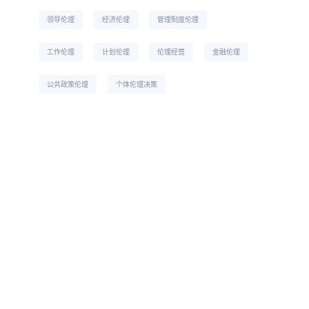
领导伦理
经济伦理
管理制度伦理
工作伦理
计划伦理
伦理经营
金融伦理
公共政策伦理
个体伦理决策