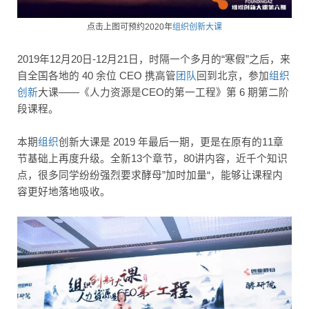
点击上图可预约2020年
组织创新大课
2019年12月20日-12月21日，时隔一个多月的“寒假”之后，来
自全国各地的 40 余位 CEO 携高管
团队
回到北京，参加
组织
创新
大课——《人力资源是CEO的第一工程》第 6 期第二阶
段课程。
本期
组织
创新大课是 2019 年最后一期，更是在原有的11章
节基础上再度升级。全新13个章节，80讲内容，近千个知识
点，很多同学纷纷强烈要求酵母”加时加量“，能够让课程内
容更好地落地吸收。