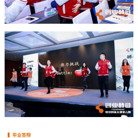
▍毕业答辩