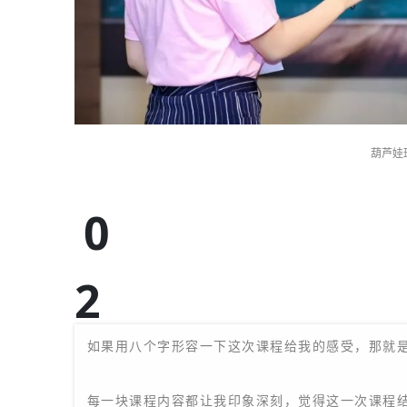
葫芦娃
0
2
杨美琴-洪博教育-创始人
如果用八个字形容一下这次课程给我的感受，那就
每一块课程内容都让我印象深刻，觉得这一次课程