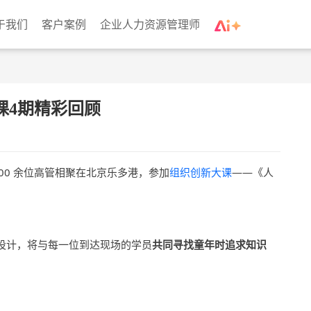
于我们
客户案例
企业人力资源管理师
课4期精彩回顾
携 100 余位高管相聚在北京乐多港，参加
组织创新大课
——《人
课程设计，将与每一位到达现场的学员
共同寻找童年时追求知识