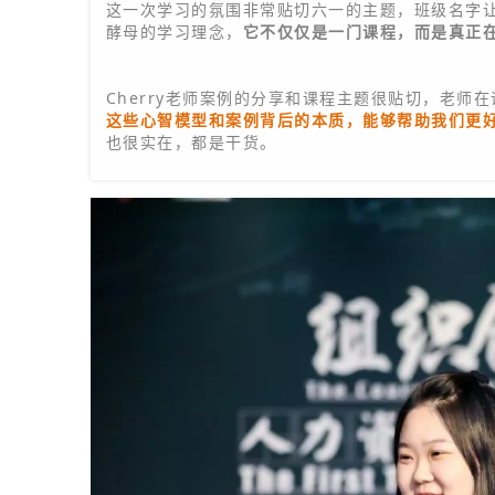
侯辰瑞-乐博机器人-校长
这一次学习的氛围非常贴切六一的主题，班级名字
酵母的学习理念，
它不仅仅是一门课程，而是真正
Cherry老师案例的分享和课程主题很贴切，老师
这些心智模型和案例背后的本质，能够帮助我们更
也很实在，都是干货。