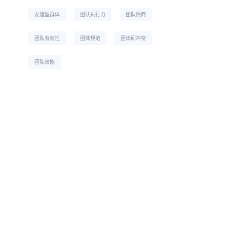
友谊型群体
团队执行力
团队情商
团队有效性
团体规范
团体间冲突
团队效能