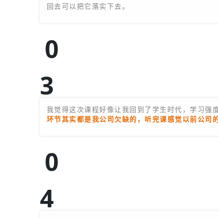
回去可以把它落实下去。
0
3
宋词-睿晟教育-CEO
我觉得这次课程好像让我回到了学生时代，学习强
环节其实都是我公司欠缺的，听完课感觉以前公司
0
4