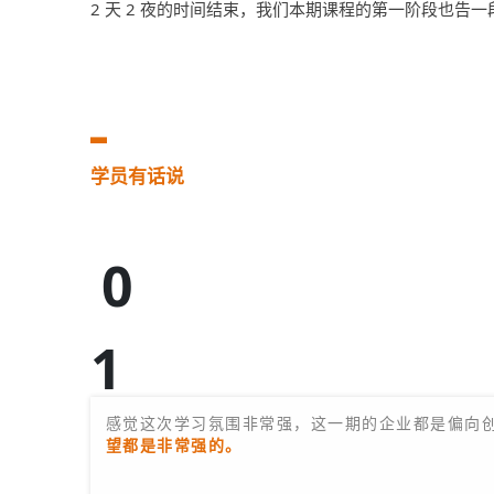
2 天 2 夜的时间结束，我们本期课程的第一阶段也
▃
学员有话说
0
1
张锐-昌投网络科技-产品研发
感觉这次学习氛围非常强，这一期的企业都是偏向
望都是非常强的。