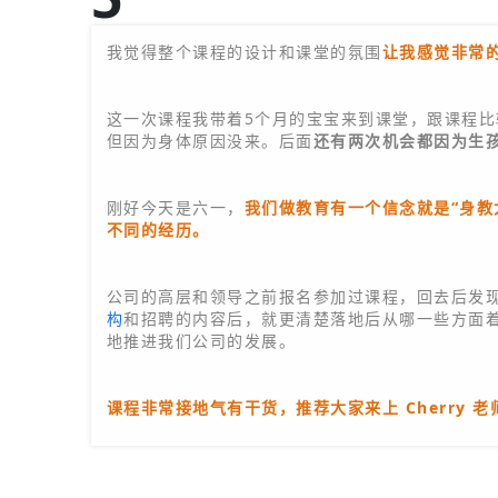
宋亚男-翰林文化-园长
我觉得整个课程的设计和课堂的氛围
让我感觉非常
这一次课程我带着5个月的宝宝来到课堂，跟课程比
但因为身体原因没来。后面
还有两次机会都因为生
刚好今天是六一，
我们做教育有一个信念就是“身教
不同的经历。
公司的高层和领导之前报名参加过课程，回去后发
构
和招聘的内容后，就更清楚落地后从哪一些方面
地推进我们公司的发展。
课程非常接地气有干货，推荐大家来上 Cherry 